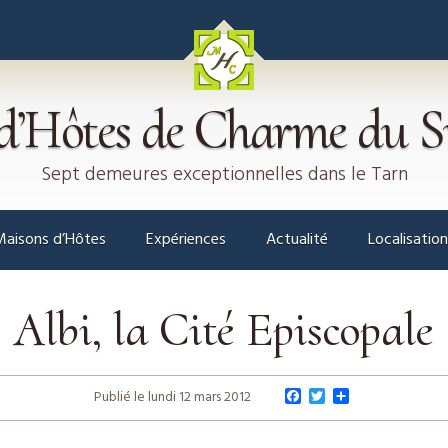
Réservez votre séjour en ligne
Nous contacter
d’Hôtes de Charme du 
Sept demeures exceptionnelles dans le Tarn
Maisons d’Hôtes
Expériences
Actualité
Localisation
Albi, la Cité Episcopale
F
T
P
Publié le lundi 12 mars 2012
a
w
a
c
i
r
e
t
t