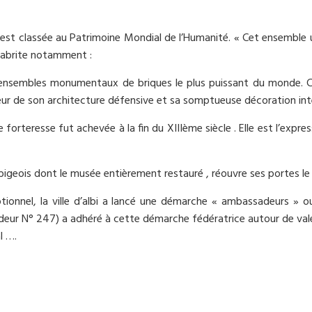
b
t
a
o
e
g
o
r
e
est classée au Patrimoine Mondial de l’Humanité. « Cet ensemble 
k
r
 abrite notamment :
ensembles monumentaux de briques le plus puissant du monde. Ch
eur de son architecture défensive et sa somptueuse décoration inté
orteresse fut achevée à la fin du XIIIème siècle . Elle est l’expre
bigeois dont le musée entièrement restauré , réouvre ses portes le 
ionnel, la ville d’albi a lancé une démarche « ambassadeurs » o
 N° 247) a adhéré à cette démarche fédératrice autour de valeurs 
l ….