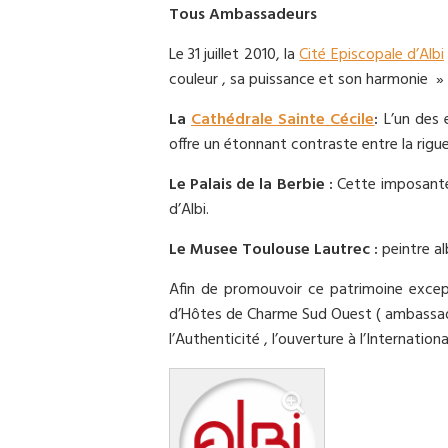
Tous Ambassadeurs
Le 31 juillet 2010, la
Cité Episcopale d’Albi
couleur , sa puissance et son harmonie »
La
Cathédrale Sainte Cécile
:
L’un des 
offre un étonnant contraste entre la rigu
Le Palais de la Berbie :
Cette imposante f
d’Albi.
Le Musee Toulouse Lautrec :
peintre al
Afin de promouvoir ce patrimoine except
d’Hôtes de Charme Sud Ouest ( ambassadeur
l’Authenticité , l’ouverture à l’Internationa