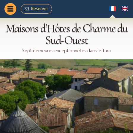
Réservez votre séjour en ligne
Réserver
Nous contacter
Maisons d’Hôtes de Charme du
Sud-Ouest
Sept demeures exceptionnelles dans le Tarn