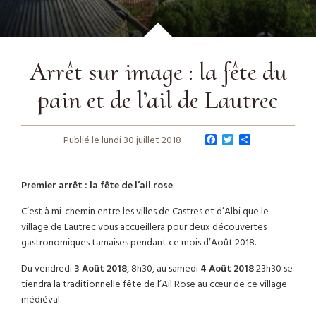
Arrêt sur image : la fête du
pain et de l’ail de Lautrec
F
T
P
Publié le lundi 30 juillet 2018
a
w
a
c
i
r
e
t
t
b
t
a
Premier arrêt : la fête de l’ail rose
o
e
g
o
r
e
C’est à mi-chemin entre les villes de Castres et d’Albi que le
k
r
village de Lautrec vous accueillera pour deux découvertes
gastronomiques tarnaises pendant ce mois d’Août 2018.
Du vendredi
3 Août 2018
, 8h30, au samedi
4 Août 2018
23h30 se
tiendra la traditionnelle fête de l’Ail Rose au cœur de ce village
médiéval.