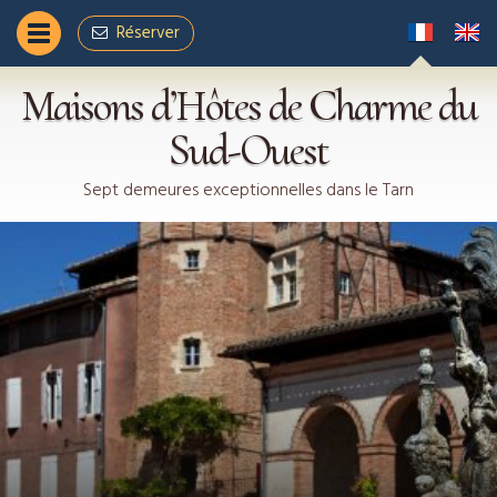
Réservez votre séjour en ligne
Réserver
Nous contacter
Maisons d’Hôtes de Charme du
Sud-Ouest
Sept demeures exceptionnelles dans le Tarn