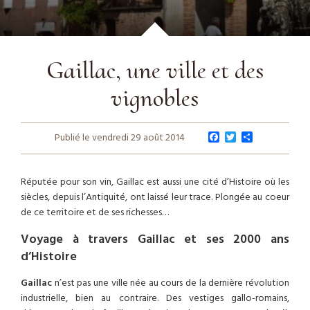
Gaillac, une ville et des
vignobles
F
T
P
Publié le vendredi 29 août 2014
a
w
a
c
i
r
e
t
t
b
t
a
Réputée pour son vin, Gaillac est aussi une cité d’Histoire où les
o
e
g
siècles, depuis l’Antiquité, ont laissé leur trace. Plongée au coeur
o
r
e
de ce territoire et de ses richesses…
k
r
Voyage à travers Gaillac et ses 2000 ans
d’Histoire
Gaillac
n’est pas une ville née au cours de la dernière révolution
industrielle, bien au contraire. Des vestiges gallo-romains,