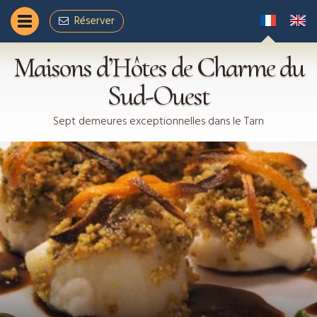
Réservez votre séjour en ligne
Réserver
Nous contacter
Maisons d’Hôtes de Charme du
Sud-Ouest
Sept demeures exceptionnelles dans le Tarn