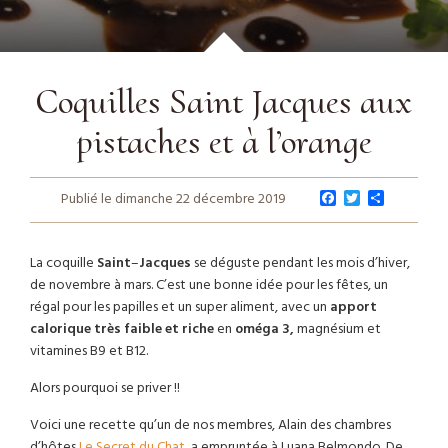
Coquilles Saint Jacques aux
pistaches et à l’orange
F
T
P
Publié le dimanche 22 décembre 2019
a
w
a
c
i
r
e
t
t
b
t
a
La coquille
Saint
–
Jacques
se déguste pendant les mois d’hiver,
o
e
g
de novembre à mars. C’est une bonne idée pour les fêtes, un
o
r
e
régal pour les papilles et un super aliment, avec un
apport
k
r
calorique très faible et riche
en
oméga 3,
magnésium et
vitamines B9 et B12.
Alors pourquoi se priver !!
Voici une recette qu’un de nos membres, Alain des chambres
d’hôtes
Le Secret du Chat
, a empruntée à Luana Belmondo. De